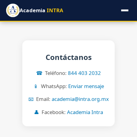
Academia
INTRA
Contáctanos
☎
Teléfono:
844 403 2032
📱
WhatsApp:
Enviar mensaje
📧
Email:
academia@intra.org.mx
👤
Facebook:
Academia Intra